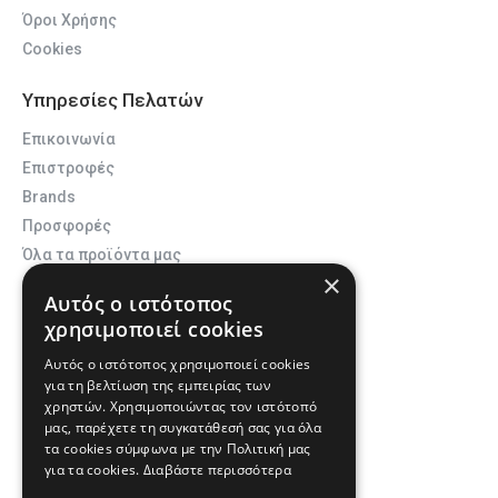
Όροι Χρήσης
Cookies
Υπηρεσίες Πελατών
Επικοινωνία
Επιστροφές
Brands
Προσφορές
Όλα τα προϊόντα μας
×
Αυτός ο ιστότοπος
Λογαριασμός
χρησιμοποιεί cookies
Σύνδεση
Αυτός ο ιστότοπος χρησιμοποιεί cookies
Εγγραφή
για τη βελτίωση της εμπειρίας των
Ο Λογαριασμός μου
χρηστών. Χρησιμοποιώντας τον ιστότοπό
μας, παρέχετε τη συγκατάθεσή σας για όλα
Οι παραγγελίες μου
τα cookies σύμφωνα με την Πολιτική μας
Αγαπημένα
για τα cookies.
Διαβάστε περισσότερα