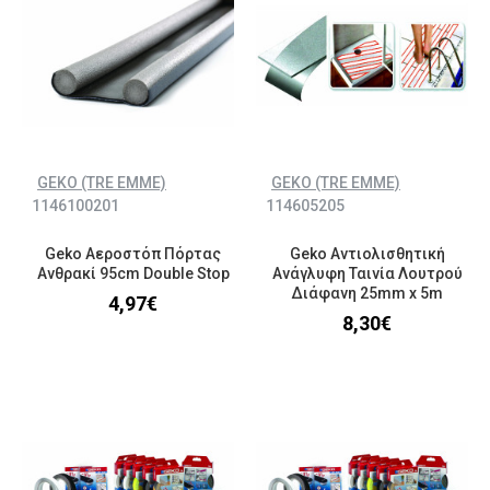
GEKO (TRE EMME)
GEKO (TRE EMME)
1146100201
114605205
Geko Αεροστόπ Πόρτας
Geko Αντιολισθητική
Ανθρακί 95cm Double Stop
Ανάγλυφη Ταινία Λουτρού
Διάφανη 25mm x 5m
4,97€
8,30€