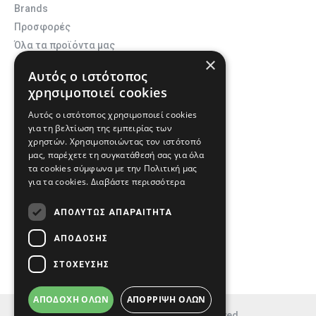
Brands
Προσφορές
Όλα τα προϊόντα μας
×
Αυτός ο ιστότοπος
Λογαριασμός
χρησιμοποιεί cookies
Σύνδεση
Αυτός ο ιστότοπος χρησιμοποιεί cookies
Εγγραφή
για τη βελτίωση της εμπειρίας των
Ο Λογαριασμός μου
χρηστών. Χρησιμοποιώντας τον ιστότοπό
μας, παρέχετε τη συγκατάθεσή σας για όλα
Οι παραγγελίες μου
τα cookies σύμφωνα με την Πολιτική μας
Αγαπημένα
για τα cookies.
Διαβάστε περισσότερα
Στοιχεία Επικοινωνίας
ΑΠΟΛΎΤΩΣ ΑΠΑΡΑΊΤΗΤΑ
211 444 2456 - 697 65 36 939
ΑΠΌΔΟΣΗΣ
info@ecosafety.gr
ΣΤΌΧΕΥΣΗΣ
ΑΠΟΔΟΧΉ ΌΛΩΝ
ΑΠΌΡΡΙΨΗ ΌΛΩΝ
Copyright © 2023, Ecosafety, All Rights Reserved